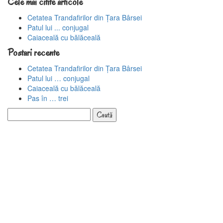
Cele mai citite articole
Cetatea Trandafirilor din Țara Bârsei
Patul lui ... conjugal
Caiaceală cu bălăceală
Postari recente
Cetatea Trandafirilor din Țara Bârsei
Patul lui … conjugal
Caiaceală cu bălăceală
Pas în … trei
Caută
după: