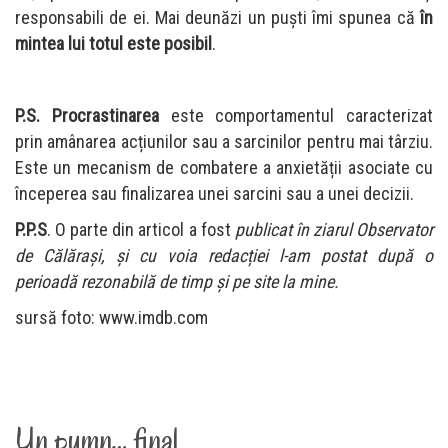
responsabili de ei. Mai deunăzi un puşti îmi spunea că
în
mintea lui totul este posibil
.
P.S. Procrastinarea
este comportamentul caracterizat
prin amânarea acțiunilor sau a sarcinilor pentru mai târziu.
Este un mecanism de combatere a anxietății asociate cu
începerea sau finalizarea unei sarcini sau a unei decizii.
P.P.S
. O parte din articol a fost
publicat în ziarul Observator
de Călărași, și cu voia redacției l-am postat după o
perioadă rezonabilă de timp și pe site la mine.
sursă foto: www.imdb.com
Un pumn… final