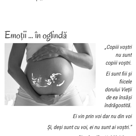
Emoții … în oglindă
„Copiii voştri
nu sunt
copiii voştri.
Ei sunt fiii şi
fiicele
dorului Vieţii
de ea însăşi
îndrăgostită.
Ei vin prin voi dar nu din voi
Şi, deşi sunt cu voi, ei nu sunt ai voştri.”