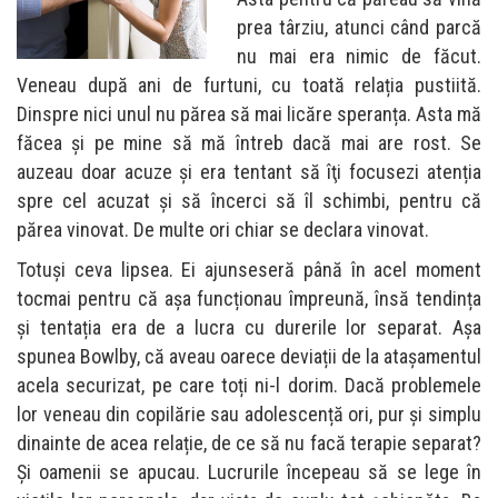
prea târziu, atunci când parcă
nu mai era nimic de făcut.
Veneau după ani de furtuni, cu toată relația pustiită.
Dinspre nici unul nu părea să mai licăre speranța. Asta mă
făcea și pe mine să mă întreb dacă mai are rost. Se
auzeau doar acuze și era tentant să îţi focusezi atenția
spre cel acuzat și să încerci să îl schimbi, pentru că
părea vinovat. De multe ori chiar se declara vinovat.
Totuși ceva lipsea. Ei ajunseseră până în acel moment
tocmai pentru că aşa funcționau împreună, însă tendința
şi tentația era de a lucra cu durerile lor separat. Aşa
spunea Bowlby, că aveau oarece deviații de la atașamentul
acela securizat, pe care toți ni-l dorim. Dacă problemele
lor veneau din copilărie sau adolescență ori, pur și simplu
dinainte de acea relație, de ce să nu facă terapie separat?
Și oamenii se apucau. Lucrurile începeau să se lege în