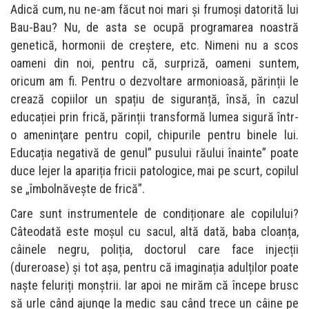
Adică cum, nu ne-am făcut noi mari și frumoși datorită lui
Bau-Bau? Nu, de asta se ocupă programarea noastră
genetică, hormonii de creștere, etc. Nimeni nu a scos
oameni din noi, pentru că, surpriză, oameni suntem,
oricum am fi. Pentru o dezvoltare armonioasă, părinții le
crează copiilor un spațiu de siguranță, însă, în cazul
educației prin frică, părinții transformă lumea sigură într-
o ameninţare pentru copil, chipurile pentru binele lui.
Educația negativă de genul” pusului răului înainte” poate
duce lejer la apariția fricii patologice, mai pe scurt, copilul
se „îmbolnăvește de frică”.
Care sunt instrumentele de condiționare ale copilului?
Câteodată este moșul cu sacul, altă dată, baba cloanța,
câinele negru, poliția, doctorul care face injecții
(dureroase) și tot așa, pentru că imaginația adulților poate
naște feluriți monștrii. Iar apoi ne mirăm că începe brusc
să urle când ajunge la medic sau când trece un câine pe