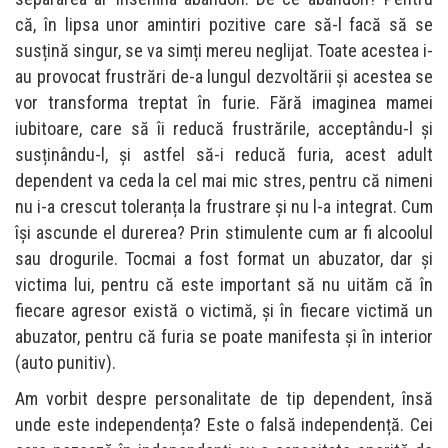
că, în lipsa unor amintiri pozitive care să-l facă să se
susțină singur, se va simți mereu neglijat. Toate acestea i-
au provocat frustrări de-a lungul dezvoltării și acestea se
vor transforma treptat în furie. Fără imaginea mamei
iubitoare, care să îi reducă frustrările, acceptându-l și
susținându-l, și astfel să-i reducă furia, acest adult
dependent va ceda la cel mai mic stres, pentru că nimeni
nu i-a crescut toleranța la frustrare și nu l-a integrat. Cum
își ascunde el durerea? Prin stimulente cum ar fi alcoolul
sau drogurile. Tocmai a fost format un abuzator, dar și
victima lui, pentru că este important să nu uităm că în
fiecare agresor există o victimă, și în fiecare victimă un
abuzator, pentru că furia se poate manifesta și în interior
(auto punitiv).
Am vorbit despre personalitate de tip dependent, însă
unde este independența? Este o falsă independență. Cei