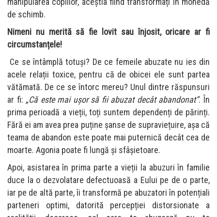
manipularea copiilor, aceștia fiind transformați în monedă
de schimb.
Nimeni nu merită să fie lovit sau înjosit, oricare ar fi
circumstanțele!
Ce se întâmplă totuși? De ce femeile abuzate nu ies din
acele relații toxice, pentru că de obicei ele sunt partea
vătămată. De ce se întorc mereu? Unul dintre răspunsuri
ar fi:
„Că este mai ușor să fii abuzat decât abandonat”
. În
prima perioadă a vieții, toți suntem dependenți de părinți.
Fără ei am avea prea puține șanse de supraviețuire, așa că
teama de abandon este poate mai puternică decât cea de
moarte. Agonia poate fi lungă și sfâșietoare.
Apoi, asistarea în prima parte a vieții la abuzuri în familie
duce la o dezvolatare defectuoasă a Eului pe de o parte,
iar pe de altă parte, îi transformă pe abuzatori în potențiali
parteneri optimi, datorită percepției distorsionate a