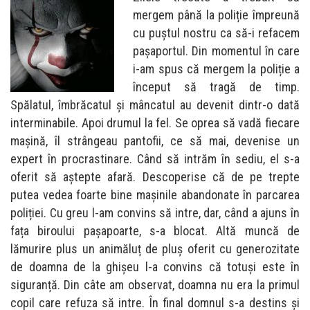
mergem până la poliție împreună
cu puștul nostru ca să-i refacem
pașaportul. Din momentul în care
i-am spus că mergem la poliție a
început să tragă de timp.
Spălatul, îmbrăcatul și mâncatul au devenit dintr-o dată
interminabile. Apoi drumul la fel. Se oprea să vadă fiecare
mașină, îl strângeau pantofii, ce să mai, devenise un
expert în procrastinare. Când să intrăm în sediu, el s-a
oferit să aștepte afară. Descoperise că de pe trepte
putea vedea foarte bine mașinile abandonate în parcarea
poliției. Cu greu l-am convins să intre, dar, când a ajuns în
fața biroului pașapoarte, s-a blocat. Altă muncă de
lămurire plus un animăluț de pluș oferit cu generozitate
de doamna de la ghișeu l-a convins că totuși este în
siguranță. Din câte am observat, doamna nu era la primul
copil care refuza să intre. În final domnul s-a destins și