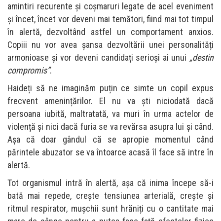
amintiri recurente și coșmaruri legate de acel eveniment
și încet, încet vor deveni mai temători, fiind mai tot timpul
în alertă, dezvoltând astfel un comportament anxios.
Copiii nu vor avea șansa dezvoltării unei personalități
armonioase și vor deveni candidați serioși ai unui
„
destin
compromis”
.
Haideți să ne imaginăm puțin ce simte un copil expus
frecvent amenințărilor. El nu va ști niciodată dacă
persoana iubită, maltratată, va muri în urma actelor de
violență și nici dacă furia se va revărsa asupra lui și când.
Așa că doar gândul că se apropie momentul când
părintele abuzator se va întoarce acasă îl face să intre în
alertă.
Tot organismul intră în alertă, așa că inima începe să-i
bată mai repede, crește tensiunea arterială, creşte și
ritmul respirator, mușchii sunt hrăniți cu o cantitate mai