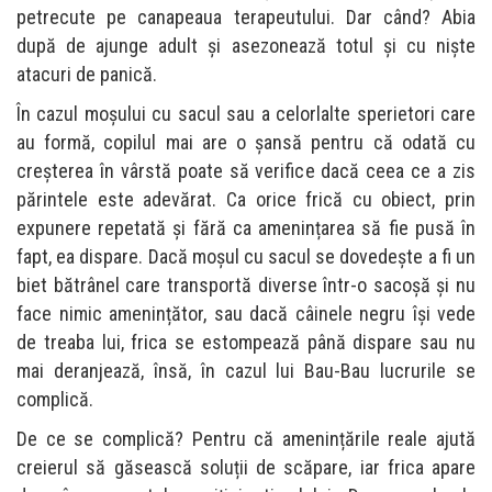
petrecute pe canapeaua terapeutului. Dar când? Abia
după de ajunge adult și asezonează totul și cu niște
atacuri de panică.
În cazul moșului cu sacul sau a celorlalte sperietori care
au formă, copilul mai are o șansă pentru că odată cu
creșterea în vârstă poate să verifice dacă ceea ce a zis
părintele este adevărat. Ca orice frică cu obiect, prin
expunere repetată și fără ca amenințarea să fie pusă în
fapt, ea dispare. Dacă moșul cu sacul se dovedește a fi un
biet bătrânel care transportă diverse într-o sacoșă și nu
face nimic amenințător, sau dacă câinele negru își vede
de treaba lui, frica se estompează până dispare sau nu
mai deranjează, însă, în cazul lui Bau-Bau lucrurile se
complică.
De ce se complică? Pentru că amenințările reale ajută
creierul să găsească soluții de scăpare, iar frica apare