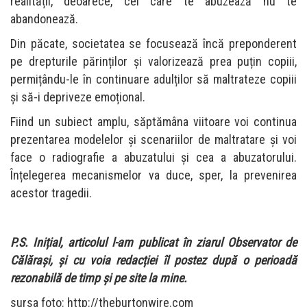
realității, deoarece, cel care te abuzează nu te
abandonează.
Din păcate, societatea se focusează încă preponderent
pe drepturile părinților și valorizează prea puțin copiii,
permițându-le în continuare adulților să maltrateze copiii
și să-i depriveze emoțional.
Fiind un subiect amplu, săptămâna viitoare voi continua
prezentarea modelelor și scenariilor de maltratare și voi
face o radiografie a abuzatului și cea a abuzatorului.
Înțelegerea mecanismelor va duce, sper, la prevenirea
acestor tragedii.
P.S. Inițial, articolul l-am publicat în ziarul Observator de
Călărași, și cu voia redacției îl postez după o perioadă
rezonabilă de timp și pe site la mine.
sursa foto: http://theburtonwire.com