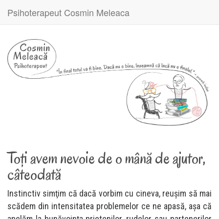
Psihoterapeut Cosmin Meleaca
Toţi avem nevoie de o mână de ajutor,
câteodată
Instinctiv simţim că dacă vorbim cu cineva, reuşim să mai
scădem din intensitatea problemelor ce ne apasă, aşa că
apelăm la bunăvoinţa prietenilor, rudelor sau partenerilor