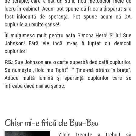
de terapie, care a dat un suflu nou metodelor mele de
lucru în cabinet. Acum pot spune că frica a dispărut și a
fost înlocuită de speranță. Pot spune acum că DA,
cuplurile au multe șanse!
Îţi mulțumesc mult pentru asta Simona Herb! Şi lui Sue
Johnson! Fără ele încă m-aș fi luptat cu demonii
cuplurilor!
P.S.
: Sue Johnson are o carte superbă dedicată cuplurilor.
Se numește „Hold me Tight” –” Ține-mă strâns în brațe”.
Aduce multă lumină și speranță cuplurilor care se
întreabă dacă mai au şanse.
Chiar mi-e frică de Bau-Bau
Zilele trecute a trebuit să