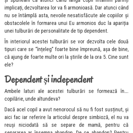
implicați, dezvoltarea lor va fi armonioasă. Dar atunci când
nu se întâmplă asta, nevoile nesatisfăcute ale copiilor și
obstacolele în formarea unui Eu armonios duc la apariția
unei tulburări de personalitate de tip dependent.
În interiorul acestei tulburări se vor dezvolta cele două
tipuri care se “înțeleg” foarte bine împreună, așa de bine,
că ajung de foarte multe ori la știrile de la ora 5. Cine sunt
ele?
Dependent și independent
Ambele laturi ale acestei tulburări se formează în….
copilărie, unde altundeva?
Dacă acel copil a avut nenorocul să nu fi fost susținut, și
aici fac iar referire la articolul despre simbioză, el nu va
reuși niciodată să se separe de mamă, pentru că
separarea ar însemna abandon. De ce abandon? Pentru