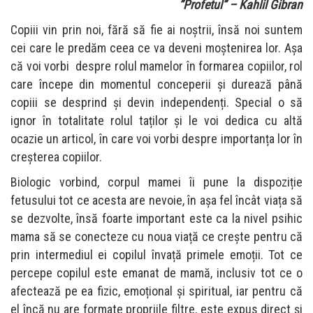
”Profetul” – Kahlil Gibran
Copiii vin prin noi, fără să fie ai noștrii, însă noi suntem
cei care le predăm ceea ce va deveni moștenirea lor. Așa
că voi vorbi despre rolul mamelor în formarea copiilor, rol
care începe din momentul conceperii și durează până
copiii se desprind și devin independenți. Special o să
ignor în totalitate rolul taților și le voi dedica cu altă
ocazie un articol, în care voi vorbi despre importanța lor în
creșterea copiilor.
Biologic vorbind, corpul mamei îi pune la dispoziție
fetusului tot ce acesta are nevoie, în așa fel încât viața să
se dezvolte, însă foarte important este ca la nivel psihic
mama să se conecteze cu noua viață ce crește pentru că
prin intermediul ei copilul învață primele emoții. Tot ce
percepe copilul este emanat de mamă, inclusiv tot ce o
afectează pe ea fizic, emoțional și spiritual, iar pentru că
el încă nu are formate propriile filtre, este expus direct și