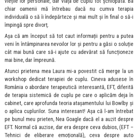
viețile lor personale, dar viața de cuplu tot șchiopăta. Ba
chiar oamenii mă întrebau dacă nu cumva terapia
individuală o să îi îndepărteze și mai mult și în final o să-i
împingă spre divorţ.
Așa că am început să tot caut informații pentru a putea
veni în întâmpinarea nevoilor lor și pentru a găsi o soluție
cât mai bună care să-i ajute cu adevărat să funcționeze
mai bine, dar împreună.
Atunci prietena mea Laura mi-a povestit că merge la un
workshop dedicat terapiei de cuplu. Cineva adusese în
România o abordare terapeutică interesantă, EFT, diferită
de terapia sistemică de cuplu pe care o aplicăm deja în
cabinet, care aprofunda teoria ataşamentului lui Bowlby și
o aplica cuplurilor. Suna interesant! Așa că l-am întrebat
pe bunul meu prieten, Nea Goagle dacă el a auzit despre
EFT. Normal că auzise, dar era despre ceva dubios, (EFT –
Tehnici de eliberare emoțională), ceva despre auto