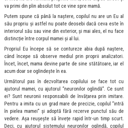
va primi din plin absolut tot ce vine spre mamă.
Putem spune că până la naștere, copilul nu are un Eu al
său propriu și astfel nu poate deosebi dacă ceva este în
interiorul său sau vine din exterior, și mai ales, el nu face
distincție între corpul mamei și al lui.
Propriul Eu începe să se contureze abia după naștere,
când începe să observe mediul prin proprii analizatori.
Încet, încet, mama devine parte de sine stătătoare, iar el
acum doar se oglindește în ea.
Următorul pas în dezvoltarea copilului se face tot cu
ajutorul mamei, cu ajutorul ”neuronilor oglindă”. Ce sunt
ei? Sunt neuronii responsabili de învățarea prin imitare.
Pentru a imita cu un grad mare de precizie, copilul ”intră
în pielea mamei” și adoptă fără rezerve punctul său de
vedere. Așa reușește să învețe rapid într-un timp scurt.
Deci, cu ajutorul sistemului neuronilor oglindă, copilul