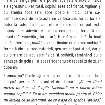
mare de sânge pentru a putea face față efectelor fizice
ale agresiunii. Per total, copilul este zbârlit tot, vigilent și
cu atenția focalizată spre posibile indicii care să-i
certifice dacă de data asta se va lăsa sau nu cu bătaie.
Datorită adrenalinei secretate în exces, corpul este
supus unei adevărate furtuni emoționale, formată din
neputință, vinovăție, furie, ură, teamă și spaimă. În final,
dacă a fost o zi
„
bună”
, copilul rămâne cu o stare ambiguă
formată din ușurare euforică, gen am scăpat și azi, dar și
cu o stare de epuizare fizică și psihică, rămânând cu o
senzație de golire. Iar acest scenariu se repetă zi de zi, an
după an.
Frumos nu? Poate ați auzit, și numai o dată sau de la o
singură persoană, un astfel de discurs: „
Și am făcut
mereu totul ca să îl apăr. Niciodată nu a ridicat mâna
asupra copilului.
Eu m
-am sacrificat mereu pentru el. Chiar
nu înțeleg ce se întâmplă
, de ce e așa de sperios (anxios)
”