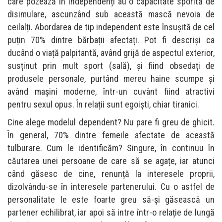
care pozează în independenți au o capacitate sporită de
disimulare, ascunzând sub această mască nevoia de
ceilalți. Abordarea de tip independent este însușită de cel
puțin 70% dintre bărbații afectați. Pot fi descriși ca
ducând o viață palpitantă, având grijă de aspectul exterior,
susținut prin mult sport (sală), și fiind obsedați de
produsele personale, purtând mereu haine scumpe și
având mașini moderne, într-un cuvânt fiind atractivi
pentru sexul opus. În relații sunt egoiști, chiar tiranici.
Cine alege modelul dependent? Nu pare fi greu de ghicit.
În general, 70% dintre femeile afectate de această
tulburare. Cum le identificăm? Singure, în continuu în
căutarea unei persoane de care să se agațe, iar atunci
când găsesc de cine, renunță la interesele proprii,
dizolvându-se în interesele partenerului. Cu o astfel de
personalitate le este foarte greu să-și găsească un
partener echilibrat, iar apoi să intre într-o relație de lungă