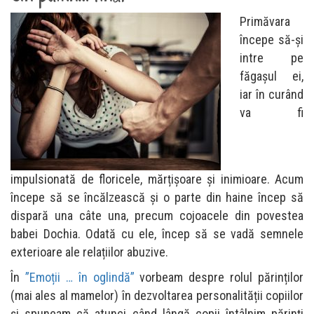
Primăvara
începe să-și
intre pe
făgașul ei,
iar în curând
va fi
impulsionată de floricele, mărțișoare și inimioare. Acum
începe să se încălzească și o parte din haine încep să
dispară una câte una, precum cojoacele din povestea
babei Dochia. Odată cu ele, încep să se vadă semnele
exterioare ale relațiilor abuzive.
În
”Emoții … în oglindă”
vorbeam despre rolul părinților
(mai ales al mamelor) în dezvoltarea personalității copiilor
și spuneam că atunci când lângă copii întâlnim părinți