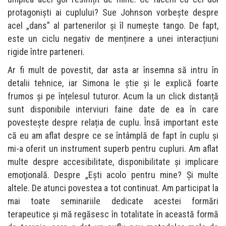
protagoniști ai cuplului? Sue Johnson vorbește despre
acel „dans” al partenerilor și îl numește tango. De fapt,
este un ciclu negativ de menținere a unei interacțiuni
rigide între parteneri.
Ar fi mult de povestit, dar asta ar însemna să intru în
detalii tehnice, iar Simona le știe și le explică foarte
frumos și pe înțelesul tuturor. Acum la un click distanță
sunt disponibile interviuri faine date de ea în care
povesteşte despre relația de cuplu. Însă important este
că eu am aflat despre ce se întâmplă de fapt în cuplu şi
mi-a oferit un instrument superb pentru cupluri. Am aflat
multe despre accesibilitate, disponibilitate și implicare
emoţională. Despre „Ești acolo pentru mine? Și multe
altele. De atunci povestea a tot continuat. Am participat la
mai toate seminariile dedicate acestei formări
terapeutice și mă regăsesc în totalitate în această formă