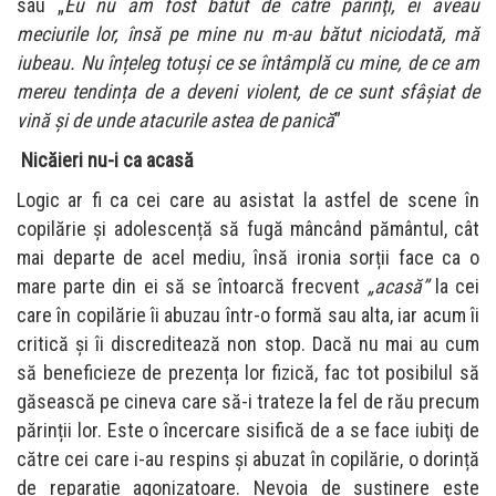
sau „
E
u nu am fost bătut de către părinţi, ei aveau
meciurile lor, însă pe mine nu m-au bătut niciodată, mă
iubeau. Nu înțeleg totuși ce se întâmplă cu mine, de ce am
mereu tendința de a deveni violent, de ce sunt sfâșiat de
vină
și de unde atacurile astea de panică
”
Nicăieri nu-i ca acasă
Logic ar fi ca cei care au asistat la astfel de scene în
copilărie și adolescență să fugă mâncând pământul, cât
mai departe de acel mediu, însă ironia sorții face ca o
mare parte din ei să se întoarcă frecvent
„
acasă”
la cei
care în copilărie îi abuzau într-o formă sau alta, iar acum îi
critică și îi discreditează non stop. Dacă nu mai au cum
să beneficieze de prezența lor fizică, fac tot posibilul să
găsească pe cineva care să-i trateze la fel de rău precum
părinții lor. Este o încercare sisifică de a se face iubiţi de
către cei care i-au respins și abuzat în copilărie, o dorință
de reparație agonizatoare. Nevoia de susținere este