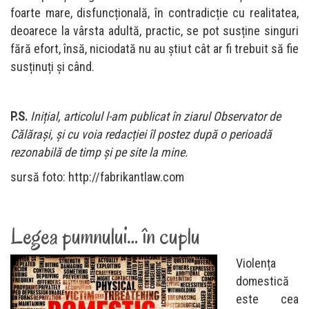
foarte mare, disfuncțională, în contradicție cu realitatea,
deoarece la vârsta adultă, practic, se pot susține singuri
fără efort, însă, niciodată nu au știut cât ar fi trebuit să fie
susținuți și când.
P.S.
Inițial, articolul l-am publicat în ziarul Observator de
Călărași, și cu voia redacției îl postez după o perioadă
rezonabilă de timp și pe site la mine.
sursă foto: http://fabrikantlaw.com
Legea pumnului… în cuplu
Violența
domestică
este cea