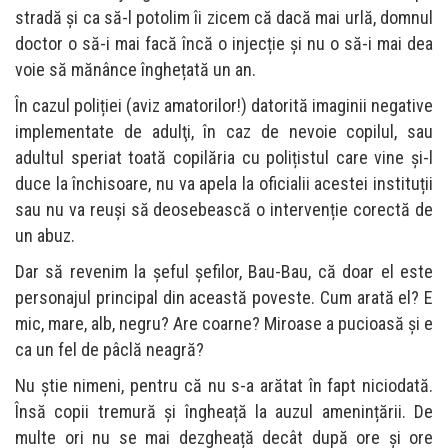
stradă și ca să-l potolim îi zicem că dacă mai urlă, domnul
doctor o să-i mai facă încă o injecție și nu o să-i mai dea
voie să mănânce înghețată un an.
În cazul poliției (aviz amatorilor!) datorită imaginii negative
implementate de adulţi, în caz de nevoie copilul, sau
adultul speriat toată copilăria cu polițistul care vine și-l
duce la închisoare, nu va apela la oficialii acestei instituții
sau nu va reuși să deosebească o intervenție corectă de
un abuz.
Dar să revenim la șeful șefilor, Bau-Bau, că doar el este
personajul principal din această poveste. Cum arată el? E
mic, mare, alb, negru? Are coarne? Miroase a pucioasă și e
ca un fel de pâclă neagră?
Nu știe nimeni, pentru că nu s-a arătat în fapt niciodată.
Însă copii tremură și îngheață la auzul amenințării. De
multe ori nu se mai dezgheață decât după ore și ore