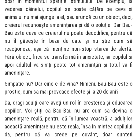
doar în momentul apariției stimulului. De exemplu, la
vederea câinelui, copilul se poate cățăra pe ceva și
animalul nu mai ajunge la el, sau aruncă cu un obiect, deci,
creierul recunoaşte amenințarea și dă o soluție. Dar Bau-
Bau este ceva ce creierul nu poate decodifica, pentru că
nu îl găsește în baza de date și nu știe cum să
reacționeze, așa că menține non-stop starea de alertă.
Fără obiect, frica se transformă în anxietate, iar copilul și
apoi adultul va simţi peste tot ameninţări și totul va fi
ameninţare.
Simpatic nu? Dar cine e de vină? Nimeni. Bau-Bau este o
prostie, cum să mai provoace efecte și la 20 de ani?
Da, dragi adulți care aveți un rol în creșterea și educarea
copiilor. Voi știți că Bau-Bau nu are cum să devină o
amenințare reală, pentru că în lumea voastră, a adulților
această amenințare nu este reală, însă în mintea copilului
da, pentru că vă crede pe cuvânt, doar sunteți