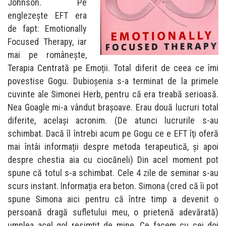
Johnson. Pe
englezește EFT era
de fapt: Emotionally
Focused Therapy, iar
mai pe românește,
Terapia Centrată pe Emoții. Total diferit de ceea ce îmi
povestise Gogu. Dubioșenia s-a terminat de la primele
cuvinte ale Simonei Herb, pentru că era treabă serioasă.
Nea Goagle mi-a vândut brașoave. Erau două lucruri total
diferite, acelaşi acronim. (De atunci lucrurile s-au
schimbat. Dacă îl întrebi acum pe Gogu ce e EFT îţi oferă
mai întâi informații despre metoda terapeutică, și apoi
despre chestia aia cu ciocăneli) Din acel moment pot
spune că totul s-a schimbat. Cele 4 zile de seminar s-au
scurs instant. Informația era beton. Simona (cred că îi pot
spune Simona aici pentru că între timp a devenit o
persoană dragă sufletului meu, o prietenă adevărată)
umplea acel gol resimțit de mine. Ce facem cu cei doi