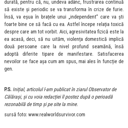
durată, pentru că, nu, undeva adânc, frustrarea continuă
să existe și periodic se va transforma în crize de furie.
Însă, va eșua în brațele unui „independent” care va ști
foarte bine ce să facă cu ea. Astfel începe relația toxică
despre care am tot vorbit. Aici, agresivitatea fizică este la
ea acasă, deci, să nu uităm, violența domestică implică
două persoane care la nivel profund seamănă, însă
adoptă diferite tipare de manifestare. Satisfacerea
nevoilor se face așa cum am spus, mai ales în funcție de
gen.
P.S.
Inițial, articolul l-am publicat în ziarul Observator de
Călărași, și cu voia redacției îl postez după o perioadă
rezonabilă de timp și pe site la mine.
sursă foto: www.realworldsurvivor.com