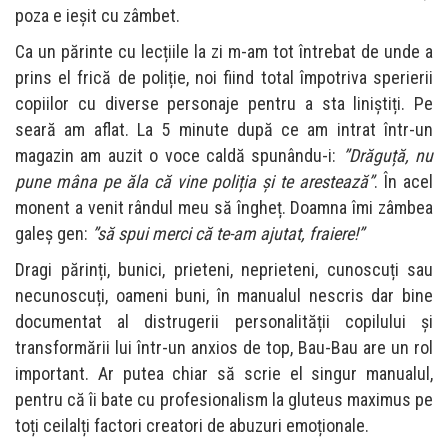
poza e ieșit cu zâmbet.
Ca un părinte cu lecțiile la zi m-am tot întrebat de unde a
prins el frică de poliție, noi fiind total împotriva sperierii
copiilor cu diverse personaje pentru a sta liniștiți. Pe
seară am aflat. La 5 minute după ce am intrat într-un
magazin am auzit o voce caldă spunându-i:
”Drăguță, nu
pune mâna pe ăla că vine poliția și te arestează”
. În acel
monent a venit rândul meu să îngheț. Doamna îmi zâmbea
galeș gen:
”să spui merci că te-am ajutat, fraiere!”
Dragi părinți, bunici, prieteni, neprieteni, cunoscuți sau
necunoscuți, oameni buni, în manualul nescris dar bine
documentat al distrugerii personalității copilului și
transformării lui într-un anxios de top, Bau-Bau are un rol
important. Ar putea chiar să scrie el singur manualul,
pentru că îi bate cu profesionalism la gluteus maximus pe
toți ceilalți factori creatori de abuzuri emoționale.