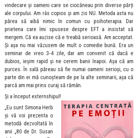
vindecare și oameni care se ciocăneau prin diverse părți
ale corpului. Am râs copios și am zis NU. Metoda asta nu
părea să aibă nimic în comun cu psihoterapia. Dar
prietena care îmi spusese despre EFT a insistat să
mergem. Că ea auzise că e treabă serioasă. Am acceptat.
Și așa nu mai văzusem de mult o comedie bună. Era un
seminar de vreo 3-4 zile, dar am convenit că dacă e
dubios, ieşim rapid şi ne cerem banii înapoi. Așa că am
purces. În sală păreau să fie numai oameni serioşi, cu o
parte din ei mă cunoșteam de pe la alte seminarii, așa că
parcă am mai prins curaj să rămân.
Și a început externshipul!
„Eu sunt Simona Herb
și vă voi prezenta o
metodă dezvoltată în
anii „80 de Dr. Susan