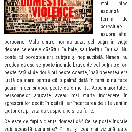
mai bine
ascunsă
formă de
agresiune
asupra altei
persoane. Mulți dintre noi au auzit cel puțin în viață
despre celebrele căzături în baie, sau lovituri în ușă. Nu
conta că povestea era subțire și neplauzibilă. Nimeni nu
credea că ușa se poate închide brusc de cel puțin trei ori
peste față și de două ori peste coaste, însă povestea era
luată ca atare pentru că o palmă dată în familie nu face
gaură în cer și apoi, poate că o merita. Apoi, majoritatea
persoanelor abuzate aveau mai multă încredere în
agresorii lor decât în ceilalți, iar încercarea de a le veni în
ajutor era privită cu suspiciune și cu furie.
Ce este de fapt violența domestică? Ce se poate înscrie
sub această denumire? Prima și cea mai vizibilă este