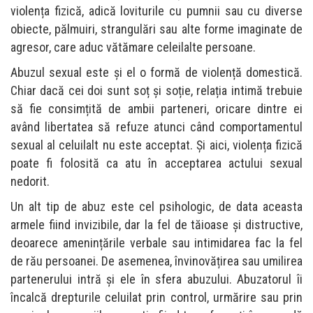
violența fizică, adică loviturile cu pumnii sau cu diverse
obiecte, pălmuiri, strangulări sau alte forme imaginate de
agresor, care aduc vătămare celeilalte persoane.
Abuzul sexual este și el o formă de violență domestică.
Chiar dacă cei doi sunt soț şi soție, relația intimă trebuie
să fie consimțită de ambii parteneri, oricare dintre ei
având libertatea să refuze atunci când comportamentul
sexual al celuilalt nu este acceptat. Și aici, violența fizică
poate fi folosită ca atu în acceptarea actului sexual
nedorit.
Un alt tip de abuz este cel psihologic, de data aceasta
armele fiind invizibile, dar la fel de tăioase și distructive,
deoarece amenințările verbale sau intimidarea fac la fel
de rău persoanei. De asemenea, învinovățirea sau umilirea
partenerului intră și ele în sfera abuzului. Abuzatorul îi
încalcă drepturile celuilat prin control, urmărire sau prin