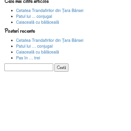
Cele mai citite articole
Cetatea Trandafirilor din Țara Bârsei
Patul lui ... conjugal
Caiaceală cu bălăceală
Postari recente
Cetatea Trandafirilor din Țara Bârsei
Patul lui … conjugal
Caiaceală cu bălăceală
Pas în … trei
Caută
după: