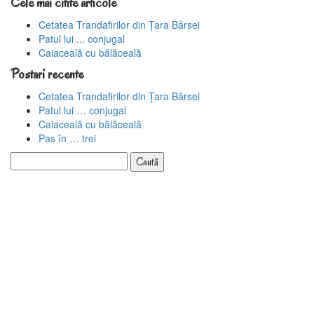
Cele mai citite articole
Cetatea Trandafirilor din Țara Bârsei
Patul lui ... conjugal
Caiaceală cu bălăceală
Postari recente
Cetatea Trandafirilor din Țara Bârsei
Patul lui … conjugal
Caiaceală cu bălăceală
Pas în … trei
Caută
după: