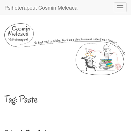
Psihoterapeut Cosmin Meleaca
Toggl
navig
Tag:
Paste