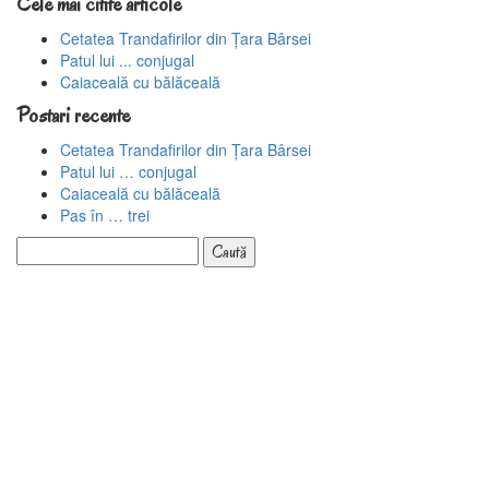
Cele mai citite articole
Cetatea Trandafirilor din Țara Bârsei
Patul lui ... conjugal
Caiaceală cu bălăceală
Postari recente
Cetatea Trandafirilor din Țara Bârsei
Patul lui … conjugal
Caiaceală cu bălăceală
Pas în … trei
Caută
după: