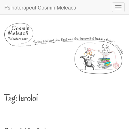
Psihoterapeut Cosmin Meleaca
Toggl
navig
Tag:
leroloi