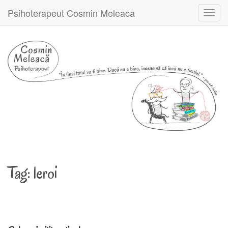
Psihoterapeut Cosmin Meleaca
Toggl
navig
Tag:
leroi