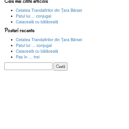
Cele mai citite articole
Cetatea Trandafirilor din Țara Bârsei
Patul lui ... conjugal
Caiaceală cu bălăceală
Postari recente
Cetatea Trandafirilor din Țara Bârsei
Patul lui … conjugal
Caiaceală cu bălăceală
Pas în … trei
Caută
după: