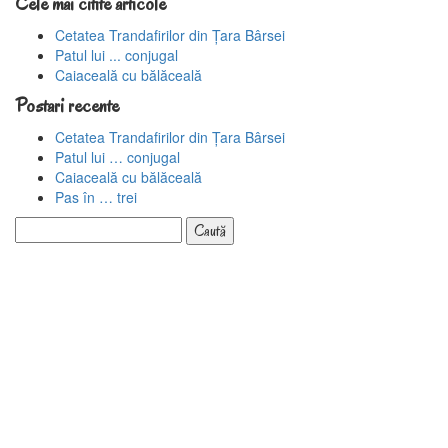
Cele mai citite articole
Cetatea Trandafirilor din Țara Bârsei
Patul lui ... conjugal
Caiaceală cu bălăceală
Postari recente
Cetatea Trandafirilor din Țara Bârsei
Patul lui … conjugal
Caiaceală cu bălăceală
Pas în … trei
Caută
după: