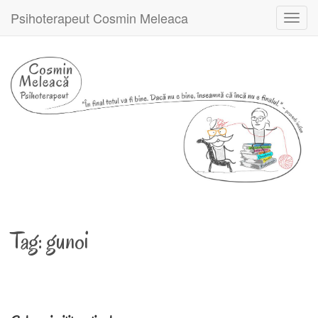
Psihoterapeut Cosmin Meleaca
Toggl
navig
Tag:
gunoi