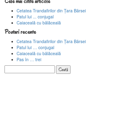
Cele mai citite articole
Cetatea Trandafirilor din Țara Bârsei
Patul lui ... conjugal
Caiaceală cu bălăceală
Postari recente
Cetatea Trandafirilor din Țara Bârsei
Patul lui … conjugal
Caiaceală cu bălăceală
Pas în … trei
Caută
după: