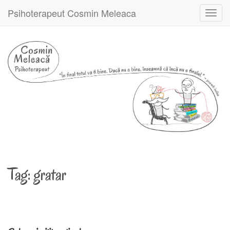
Psihoterapeut Cosmin Meleaca
Toggl
navig
Tag:
gratar