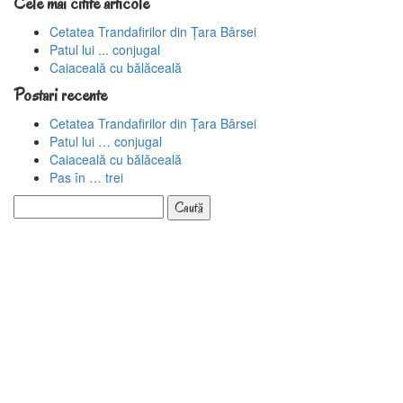
Cele mai citite articole
Cetatea Trandafirilor din Țara Bârsei
Patul lui ... conjugal
Caiaceală cu bălăceală
Postari recente
Cetatea Trandafirilor din Țara Bârsei
Patul lui … conjugal
Caiaceală cu bălăceală
Pas în … trei
Caută
după: