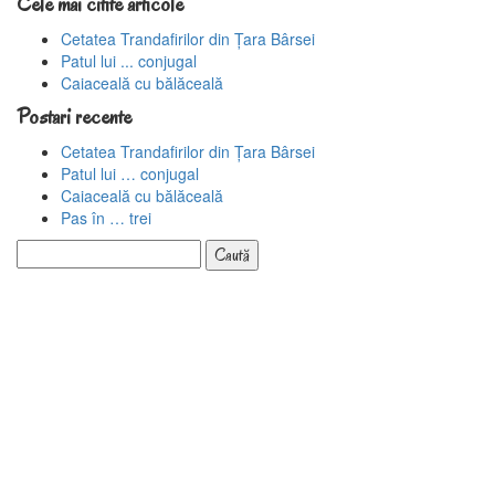
Cele mai citite articole
Cetatea Trandafirilor din Țara Bârsei
Patul lui ... conjugal
Caiaceală cu bălăceală
Postari recente
Cetatea Trandafirilor din Țara Bârsei
Patul lui … conjugal
Caiaceală cu bălăceală
Pas în … trei
Caută
după: