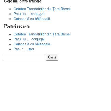
Cele mai citite articole
Cetatea Trandafirilor din Țara Bârsei
Patul lui ... conjugal
Caiaceală cu bălăceală
Postari recente
Cetatea Trandafirilor din Țara Bârsei
Patul lui … conjugal
Caiaceală cu bălăceală
Pas în … trei
Caută
după: