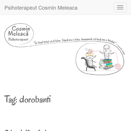
Psihoterapeut Cosmin Meleaca
Toggl
navig
Tag:
dorobanti