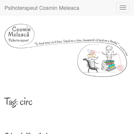
Psihoterapeut Cosmin Meleaca
Toggl
navig
Tag:
circ