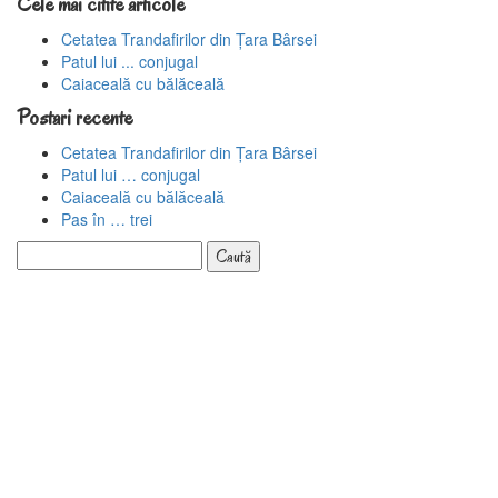
Cele mai citite articole
Cetatea Trandafirilor din Țara Bârsei
Patul lui ... conjugal
Caiaceală cu bălăceală
Postari recente
Cetatea Trandafirilor din Țara Bârsei
Patul lui … conjugal
Caiaceală cu bălăceală
Pas în … trei
Caută
după: