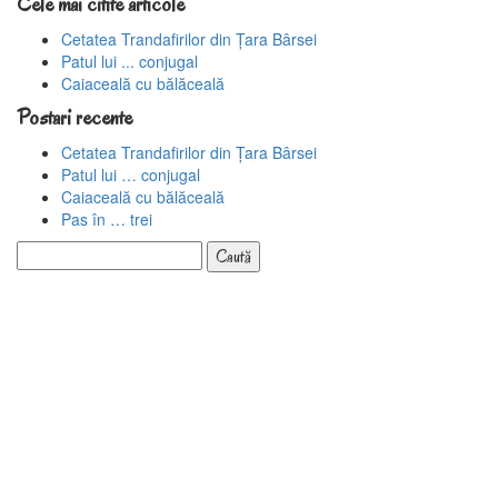
Cele mai citite articole
Cetatea Trandafirilor din Țara Bârsei
Patul lui ... conjugal
Caiaceală cu bălăceală
Postari recente
Cetatea Trandafirilor din Țara Bârsei
Patul lui … conjugal
Caiaceală cu bălăceală
Pas în … trei
Caută
după: