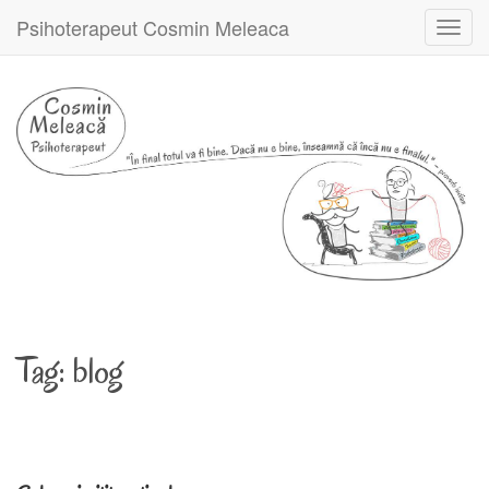
Psihoterapeut Cosmin Meleaca
Toggl
navig
Tag:
blog