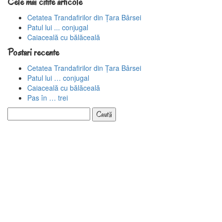
Cele mai citite articole
Cetatea Trandafirilor din Țara Bârsei
Patul lui ... conjugal
Caiaceală cu bălăceală
Postari recente
Cetatea Trandafirilor din Țara Bârsei
Patul lui … conjugal
Caiaceală cu bălăceală
Pas în … trei
Caută
după: