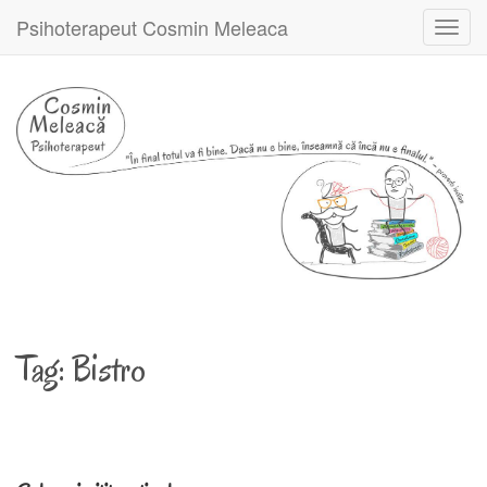
Psihoterapeut Cosmin Meleaca
Toggl
navig
Tag:
Bistro