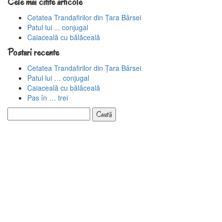
Cele mai citite articole
Cetatea Trandafirilor din Țara Bârsei
Patul lui ... conjugal
Caiaceală cu bălăceală
Postari recente
Cetatea Trandafirilor din Țara Bârsei
Patul lui … conjugal
Caiaceală cu bălăceală
Pas în … trei
Caută
după: