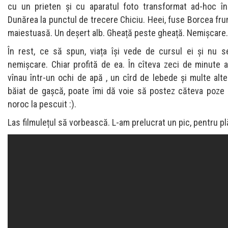
cu un prieten și cu aparatul foto transformat ad-hoc în 
Dunărea la punctul de trecere Chiciu. Heei, fuse Borcea fr
maiestuasă. Un deșert alb. Gheață peste gheață. Nemișcare.
În rest, ce să spun, viața își vede de cursul ei și nu 
nemișcare. Chiar profită de ea. În cîteva zeci de minute
vînau într-un ochi de apă , un cîrd de lebede și multe alte
băiat de gașcă, poate îmi dă voie să postez căteva poze
noroc la pescuit :).
Las filmulețul să vorbească. L-am prelucrat un pic, pentru pl