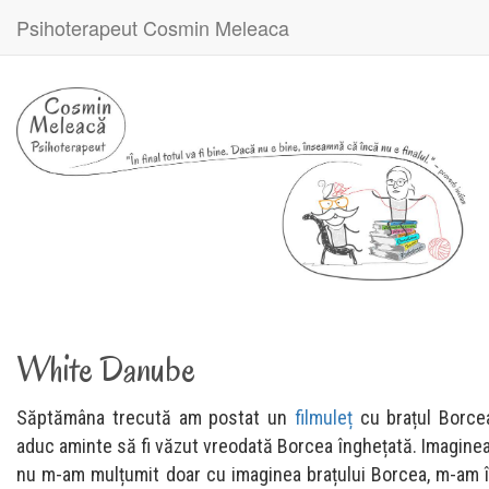
Psihoterapeut Cosmin Meleaca
White Danube
Săptămâna trecută am postat un
filmuleț
cu brațul Borcea
aduc aminte să fi văzut vreodată Borcea înghețată. Imagine
nu m-am mulțumit doar cu imaginea brațului Borcea, m-am 