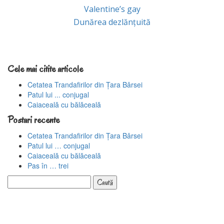
Articolul
Valentine’s gay
Articolul
anterior:
Dunărea dezlănțuită
urmator:
Cele mai citite articole
Cetatea Trandafirilor din Țara Bârsei
Patul lui ... conjugal
Caiaceală cu bălăceală
Postari recente
Cetatea Trandafirilor din Țara Bârsei
Patul lui … conjugal
Caiaceală cu bălăceală
Pas în … trei
Caută
după: