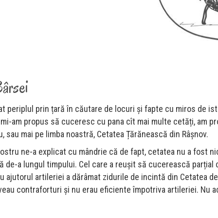
Bârsei
 periplul prin țară în căutare de locuri și fapte cu miros de ist
mi-am propus să cuceresc cu pana cît mai multe cetăți, am pro
au, sau mai pe limba noastră, Cetatea Țărănească din Râșnov.
nostru ne-a explicat cu mândrie că de fapt, cetatea nu a fost n
psă de-a lungul timpului. Cel care a reușit să cucerească parțial 
u ajutorul artileriei a dărâmat zidurile de incintă din Cetatea de
u contraforturi și nu erau eficiente împotriva artileriei. Nu a