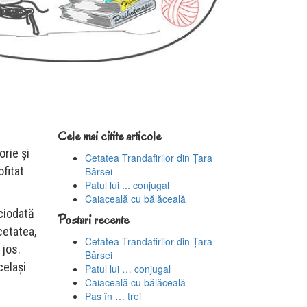
Cele mai citite articole
orie și
Cetatea Trandafirilor din Țara
fitat
Bârsei
Patul lui ... conjugal
Caiaceală cu bălăceală
iciodată
Postari recente
cetatea,
Cetatea Trandafirilor din Țara
 jos.
Bârsei
celași
Patul lui … conjugal
Caiaceală cu bălăceală
Pas în … trei