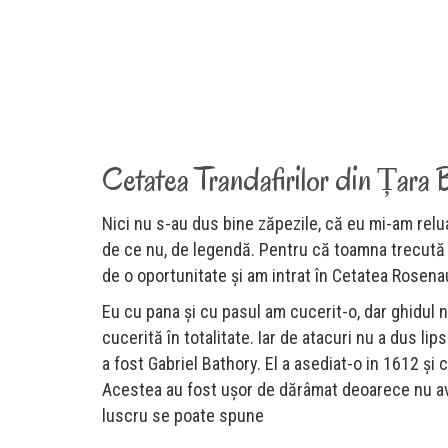
Cetatea Trandafirilor din Țara 
Nici nu s-au dus bine zăpezile, că eu mi-am reluat
de ce nu, de legendă. Pentru că toamna trecută 
de o oportunitate și am intrat în Cetatea Rosen
Eu cu pana și cu pasul am cucerit-o, dar ghidul 
cucerită în totalitate. Iar de atacuri nu a dus li
a fost Gabriel Bathory. El a asediat-o in 1612 și c
Acestea au fost ușor de dărâmat deoarece nu avea
luscru se poate spune