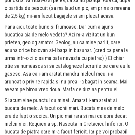
ponosita. Am luat-o si pe ea, ca sa nu planga. Asa ca, dupa
o partida de pescuit (sa ma laud un pic, am prins o mreana
de 2,5 kg) mi-am facut bagajele si am plecat acasa.
Pana aici, toate bune si frumoase. Dar cum a ajuns
bucatica aia de melc vedeta? Azi m-a vizitat un bun
prieten, geolog amator. Geolog, nu ca mine parlit, care
aduna orice bolovan si-l baga in buzunar. (cred ca pana la
urma intr-o zi o sa ma bata nevasta cu pietre:) ) El chiar
stie sa numeasca si sa catalogheze lucrurile pe care eu le
gasesc. Asa ca i-am aratat mandru melcul meu. i-a
aruncat o privire rapida si nu prea l-a bagat in seama. Mai
aveam pe birou vreo doua. Marfa de duzina pentru el.
Si acum vine punctul culminat. Amarat i-am aratat si
bucata de melc. A facut ochii mari. Bucata mea de melc
era de fapt o scoica. Un pic mai rara si mai celebra decat
melcii mei. Requienia sp. Nascuta in Cretacicul inferior. O
bucata de piatra care m-a facut fericit. Iar pe voi probabil