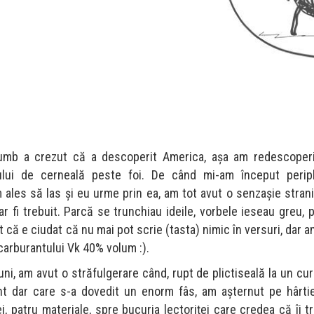
umb a crezut că a descoperit America, așa am redescoperi
ului de cerneală peste foi. De când mi-am început peripl
 ales să las și eu urme prin ea, am tot avut o senzașie stran
r fi trebuit. Parcă se trunchiau ideile, vorbele ieseau greu,
 că e ciudat că nu mai pot scrie (tasta) nimic în versuri, dar 
carburantului Vk 40% volum :).
uni, am avut o străfulgerare când, rupt de plictiseală la un cu
nt dar care s-a dovedit un enorm fâs, am așternut pe hârtie
i, patru materiale, spre bucuria lectoriței care credea că îi t