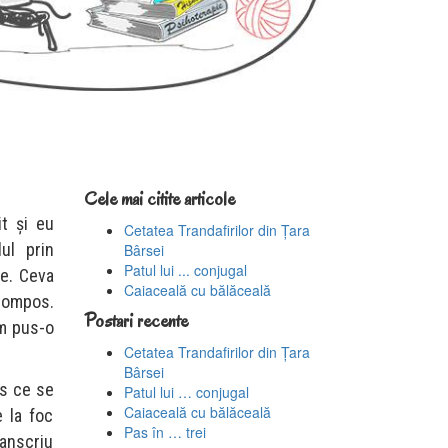
Cele mai citite articole
t și eu
Cetatea Trandafirilor din Țara
ul prin
Bârsei
Patul lui ... conjugal
ie. Ceva
Caiaceală cu bălăceală
 pompos.
Postari recente
am pus-o
Cetatea Trandafirilor din Țara
Bârsei
rs ce se
Patul lui … conjugal
Caiaceală cu bălăceală
 la foc
Pas în … trei
ranscriu