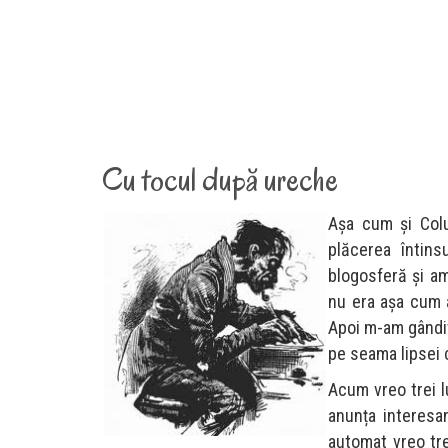
Cu tocul după ureche
Așa cum și Col
plăcerea întins
blogosferă și am
nu era așa cum a
Apoi m-am gândit
pe seama lipsei 
Acum vreo trei l
anunța interesa
automat vreo tre