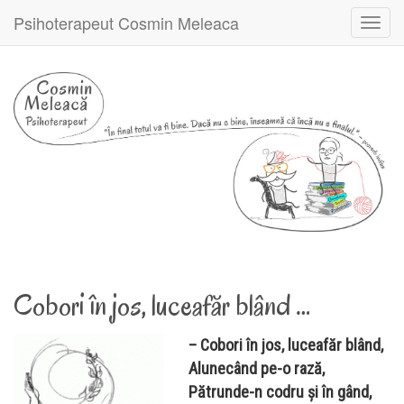
Psihoterapeut Cosmin Meleaca
Toggl
navig
Cobori în jos, luceafăr blând …
– Cobori în jos, luceafăr blând,
Alunecând pe-o rază,
Pătrunde-n codru şi în gând,