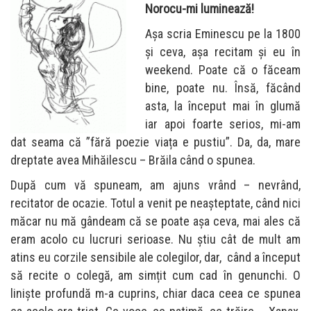
Norocu-mi luminează!
Așa scria Eminescu pe la 1800
și ceva, așa recitam și eu în
weekend. Poate că o făceam
bine, poate nu. Însă, făcând
asta, la început mai în glumă
iar apoi foarte serios, mi-am
dat seama că ”fără poezie viața e pustiu”. Da, da, mare
dreptate avea Mihăilescu – Brăila când o spunea.
După cum vă spuneam, am ajuns vrând – nevrând,
recitator de ocazie. Totul a venit pe neașteptate, când nici
măcar nu mă gândeam că se poate așa ceva, mai ales că
eram acolo cu lucruri serioase. Nu știu cât de mult am
atins eu corzile sensibile ale colegilor, dar, când a început
să recite o colegă, am simțit cum cad în genunchi. O
liniște profundă m-a cuprins, chiar daca ceea ce spunea