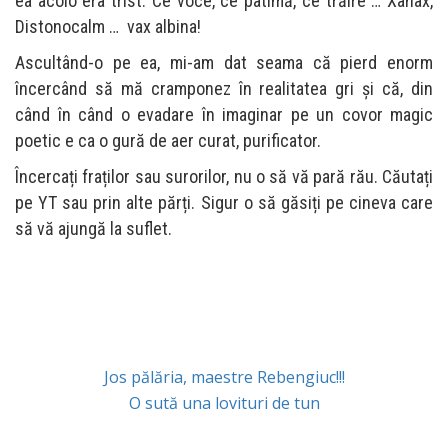
ea acolo era trist. Ce voce, ce patimă, ce trăire … Xanax,
Distonocalm … vax albina!
Ascultând-o pe ea, mi-am dat seama că pierd enorm
încercând să mă cramponez în realitatea gri și că, din
când în când o evadare în imaginar pe un covor magic
poetic e ca o gură de aer curat, purificator.
Încercați fraților sau surorilor, nu o să vă pară rău. Căutați
pe YT sau prin alte părți. Sigur o să găsiți pe cineva care
să vă ajungă la suflet.
Articolul
Jos pălăria, maestre Rebengiuc!!!
anterior:
Articolul
O sută una lovituri de tun
urmator: